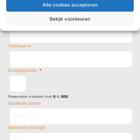
Alle cookies accepteren
Bekijk voorkeuren
Woonplaats
*
Interesse in
Groepsgrootte
*
Please enter a number from
0
to
500
.
Geplande datum
DD
Gewenste starttijd
dash