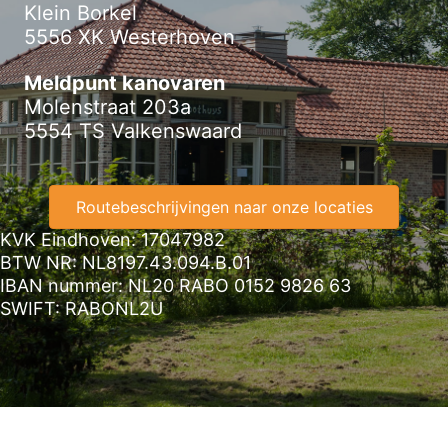
Klein Borkel
5556 XK Westerhoven
Meldpunt kanovaren
Molenstraat 203a
5554 TS Valkenswaard
Routebeschrijvingen naar onze locaties
KVK Eindhoven: 17047982
BTW NR: NL8197.43.094.B.01
IBAN nummer: NL20 RABO 0152 9826 63
SWIFT: RABONL2U