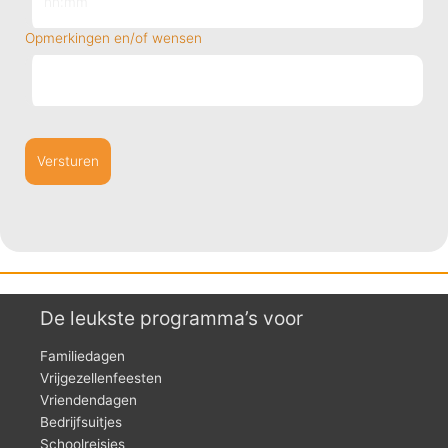
MM
dash
Opmerkingen en/of wensen
YYYY
De leukste programma’s voor
Familiedagen
Vrijgezellenfeesten
Vriendendagen
Bedrijfsuitjes
Schoolreisjes