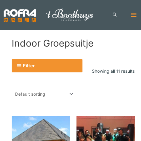
Skip
to
Ma
content
Me
Indoor Groepsuitje
Filter
Showing all 11 results