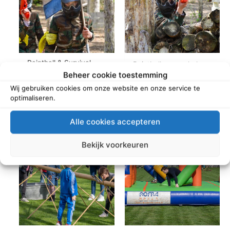
Paintball & Survival
Paintball voor scholen
voor scholen
Beheer cookie toestemming
Wij gebruiken cookies om onze website en onze service te
Read more
Read more
optimaliseren.
Alle cookies accepteren
Bekijk voorkeuren