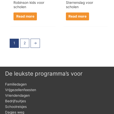
Robinson kids voor
Sterrenslag voor
scholen
scholen
Read more
Read more
1
2
→
De leukste programma’s voor
Familiedagen
Vrijgezellenfeesten
Vriendendagen
Bedrijfsuitjes
Schoolreisjes
Dagjes weg