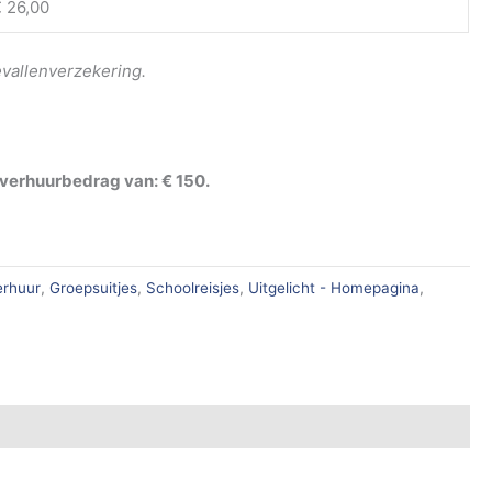
 26,00
evallenverzekering.
 verhuurbedrag van: € 150.
erhuur
,
Groepsuitjes
,
Schoolreisjes
,
Uitgelicht - Homepagina
,