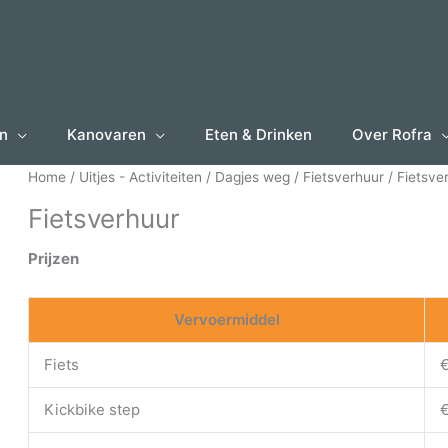
en
Kanovaren
Eten & Drinken
Over Rofra
Home
/
Uitjes - Activiteiten
/
Dagjes weg
/
Fietsverhuur
/ Fietsve
Fietsverhuur
Prijzen
Vervoermiddel
Fiets
€
Kickbike step
€