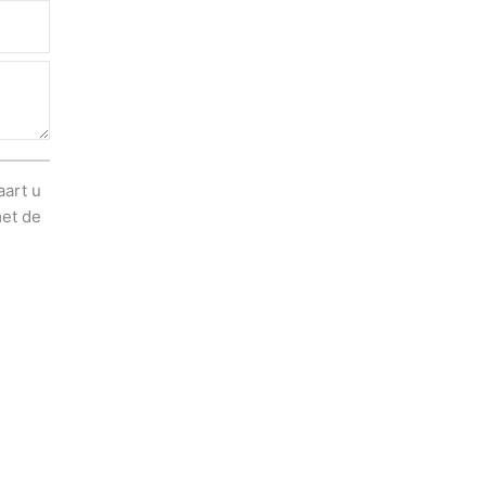
aart u
met de