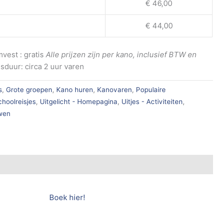
€ 46,00
€ 44,00
mvest : gratis
Alle prijzen zijn per kano, inclusief BTW en
sduur: circa 2 uur varen
s
,
Grote groepen
,
Kano huren
,
Kanovaren
,
Populaire
choolreisjes
,
Uitgelicht - Homepagina
,
Uitjes - Activiteiten
,
uwen
Boek hier!