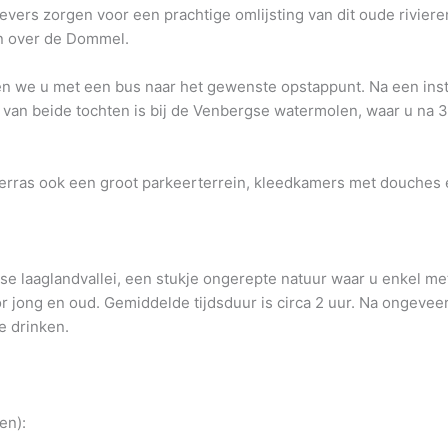
evers zorgen voor een prachtige omlijsting van dit oude rivie
en over de Dommel.
en we u met een bus naar het gewenste opstappunt. Na een inst
t van beide tochten is bij de Venbergse watermolen, waar u na 
erras ook een groot parkeerterrein, kleedkamers met douches e
se laaglandvallei, een stukje ongerepte natuur waar u enkel me
oor jong en oud. Gemiddelde tijdsduur is circa 2 uur. Na ongeve
e drinken.
en):