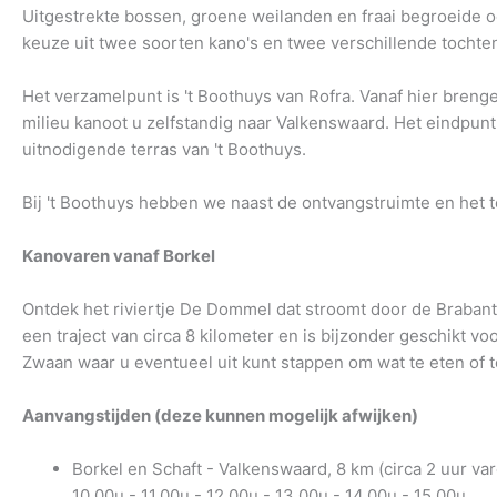
Uitgestrekte bossen, groene weilanden en fraai begroeide o
keuze uit twee soorten kano's en twee verschillende tocht
Het verzamelpunt is 't Boothuys van Rofra. Vanaf hier breng
milieu kanoot u zelfstandig naar Valkenswaard. Het eindpun
uitnodigende terras van 't Boothuys.
Bij 't Boothuys hebben we naast de ontvangstruimte en het t
Kanovaren vanaf Borkel
Ontdek het riviertje De Dommel dat stroomt door de Brabant
een traject van circa 8 kilometer en is bijzonder geschikt v
Zwaan waar u eventueel uit kunt stappen om wat te eten of t
Aanvangstijden (deze kunnen mogelijk afwijken)
Borkel en Schaft - Valkenswaard, 8 km (circa 2 uur var
10.00u - 11.00u - 12.00u - 13.00u - 14.00u - 15.00u