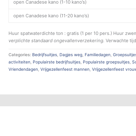
open Canadese kano (1-10 kano’s)
open Canadese kano (11-20 kano’s)
Huur spatwaterdichte ton : gratis (1 per 10 pers.) Huur zwe
verplichte standaard ongevallenverzekering.
Verwachte tijd
Categories:
Bedrijfsuitjes
,
Dagjes weg
,
Familiedagen
,
Groepsuitje
activiteiten
,
Populairste bedrijfsuitjes
,
Populairste groepsuitjes
,
S
Vriendendagen
,
Vrijgezellenfeest mannen
,
Vrijgezellenfeest vro