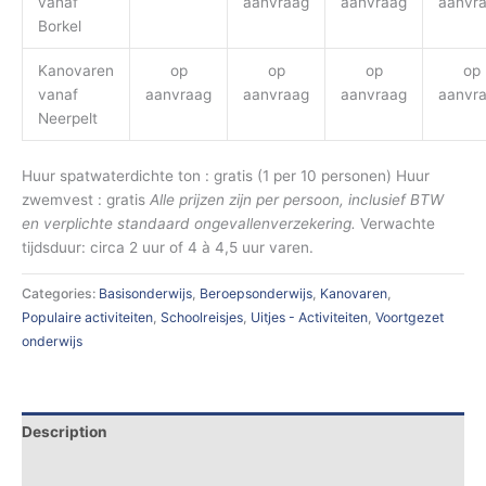
vanaf
aanvraag
aanvraag
aanvr
Borkel
Kanovaren
op
op
op
op
vanaf
aanvraag
aanvraag
aanvraag
aanvr
Neerpelt
Huur spatwaterdichte ton : gratis (1 per 10 personen) Huur
zwemvest : gratis
Alle prijzen zijn per persoon, inclusief BTW
en verplichte standaard ongevallenverzekering.
Verwachte
tijdsduur: circa 2 uur of 4 à 4,5 uur varen.
Categories:
Basisonderwijs
,
Beroepsonderwijs
,
Kanovaren
,
Populaire activiteiten
,
Schoolreisjes
,
Uitjes - Activiteiten
,
Voortgezet
onderwijs
Description
Additional information