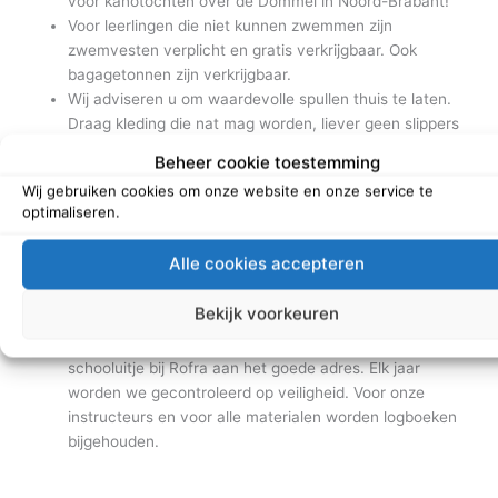
voor kanotochten over de Dommel in Noord-Brabant!
Voor leerlingen die niet kunnen zwemmen zijn
zwemvesten verplicht en gratis verkrijgbaar. Ook
bagagetonnen zijn verkrijgbaar.
Wij adviseren u om waardevolle spullen thuis te laten.
Draag kleding die nat mag worden, liever geen slippers
en neem een handdoek, een setje reservekleding en
Beheer cookie toestemming
anti-muggenspray mee. Voor de brildragers adviseren
Wij gebruiken cookies om onze website en onze service te
wij een briltouwtje. Eventuele bagage kan bij Rofra in
optimaliseren.
bewaring worden gegeven.
De lange tocht vanaf Neerpelt (15 km) raden wij niet aan
Alle cookies accepteren
voor leerlingen onder de 16 jaar. Wilt u toch een
dagprogramma dan kunt u beter kiezen voor
Kano en
Bekijk voorkeuren
Sterrenslag
of
Kano en Challenge
.
Dankzij onze TÜV certificering ben je voor een
schooluitje bij Rofra aan het goede adres. Elk jaar
worden we gecontroleerd op veiligheid. Voor onze
instructeurs en voor alle materialen worden logboeken
bijgehouden.