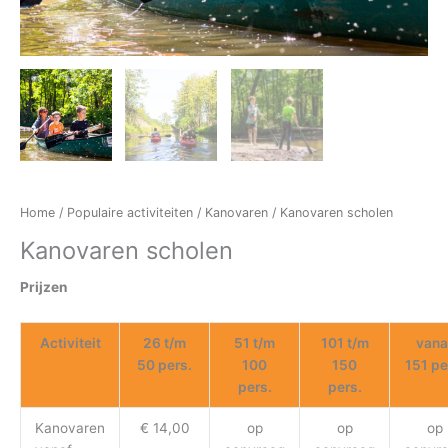
Home
/
Populaire activiteiten
/
Kanovaren
/ Kanovaren scholen
Kanovaren scholen
Prijzen
Activiteit
26 t/m
51 t/m
101 t/m
vana
50 pers.
100
150
151 pe
pers.
pers.
Kanovaren
€ 14,00
op
op
op