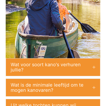
Wat voor soort kano's verhuren
Expan
jullie?
Wat is de minimale leeftijd om te
Expan
mogen kanovaren?
Uit welke tochten kunnen wij