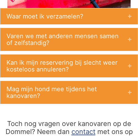
Waar moet ik verzamelen?
Ex
Varen we met anderen mensen samen
Ex
of zelfstandig?
Kan ik mijn reservering bij slecht weer
Ex
kosteloos annuleren?
Mag mijn hond mee tijdens het
Ex
kanovaren?
Toch nog vragen over kanovaren op de
Dommel? Neem dan
contact
met ons op