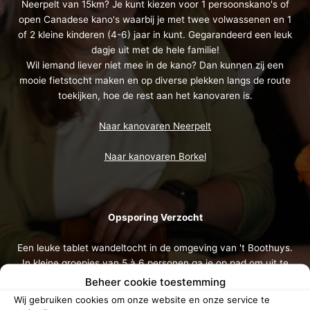
Neerpelt van 15km? Je kunt kiezen voor 1 persoonskano's of
open Canadese kano's waarbij je met twee volwassenen en 1
of 2 kleine kinderen (4-6) jaar in kunt. Gegarandeerd een leuk
dagje uit met de hele familie!
Wil iemand liever niet mee in de kano? Dan kunnen zij een
mooie fietstocht maken en op diverse plekken langs de route
toekijken, hoe de rest aan het kanovaren is.
Naar kanovaren Neerpelt
Naar kanovaren Borkel
Opsporing Verzocht
Een leuke tablet wandeltocht in de omgeving van 't Boothuys.
In kleine groepjes van 5 à 6 personen ga je op pad om uit te
zoeken wie de Deelshurkse moord heeft gepleegd en welke
Beheer cookie toestemming
code er moet worden gekraakt. Welk team lukt het de dader
Wij gebruiken cookies om onze website en onze service te
te vinden?