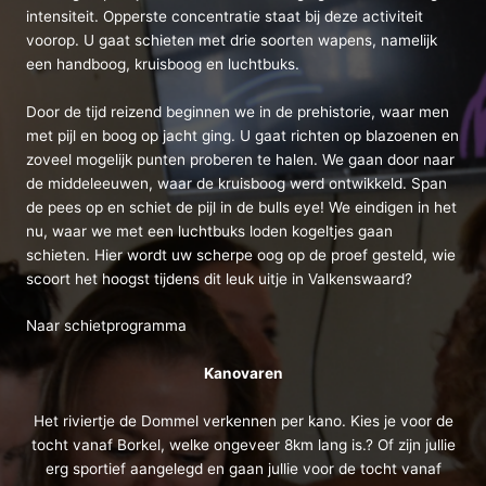
intensiteit. Opperste concentratie staat bij deze activiteit
voorop. U gaat schieten met drie soorten wapens, namelijk
een handboog, kruisboog en luchtbuks.
Door de tijd reizend beginnen we in de prehistorie, waar men
met pijl en boog op jacht ging. U gaat richten op blazoenen en
zoveel mogelijk punten proberen te halen. We gaan door naar
de middeleeuwen, waar de kruisboog werd ontwikkeld. Span
de pees op en schiet de pijl in de bulls eye! We eindigen in het
nu, waar we met een luchtbuks loden kogeltjes gaan
schieten. Hier wordt uw scherpe oog op de proef gesteld, wie
scoort het hoogst tijdens dit leuk uitje in Valkenswaard?
Naar schietprogramma
Kanovaren
Het riviertje de Dommel verkennen per kano. Kies je voor de
tocht vanaf Borkel, welke ongeveer 8km lang is.? Of zijn jullie
erg sportief aangelegd en gaan jullie voor de tocht vanaf