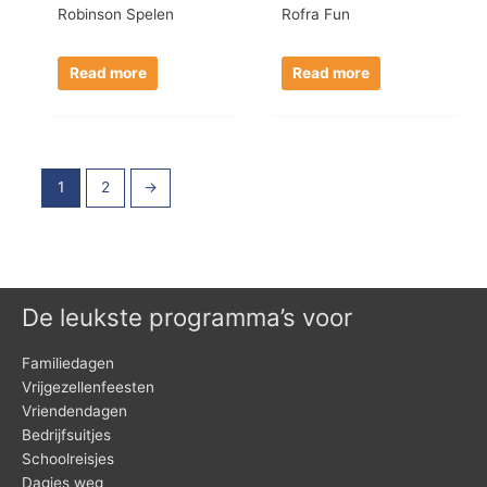
Robinson Spelen
Rofra Fun
Read more
Read more
1
2
→
De leukste programma’s voor
Familiedagen
Vrijgezellenfeesten
Vriendendagen
Bedrijfsuitjes
Schoolreisjes
Dagjes weg