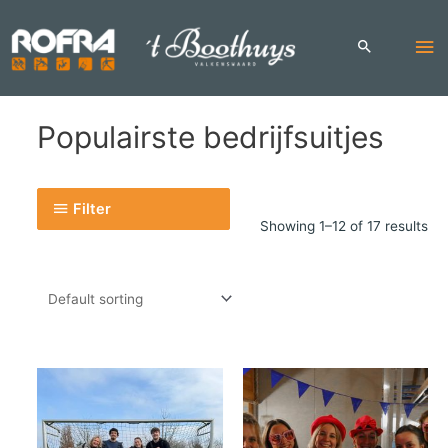
Skip
to
Ma
content
Me
Populairste bedrijfsuitjes
Filter
Showing 1–12 of 17 results