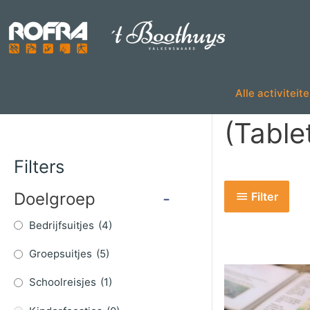
Skip
to
content
Alle activiteit
(Table
Filters
Doelgroep
-
Filter
Bedrijfsuitjes
(4)
Groepsuitjes
(5)
Schoolreisjes
(1)