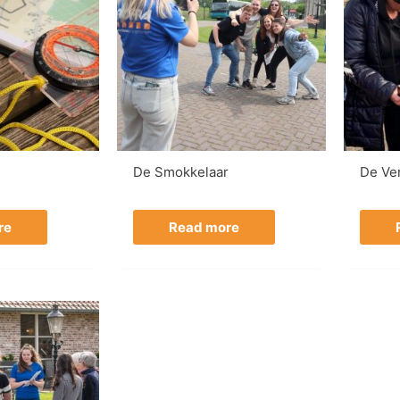
De Smokkelaar
De Ve
re
Read more