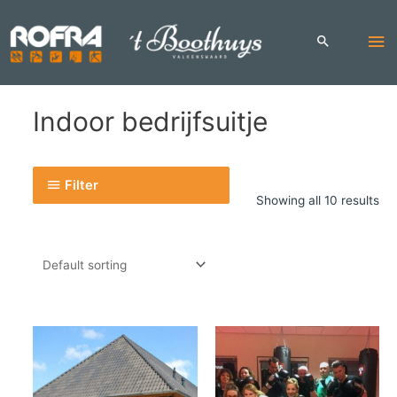
Skip
to
Ma
content
Me
Indoor bedrijfsuitje
Filter
Showing all 10 results