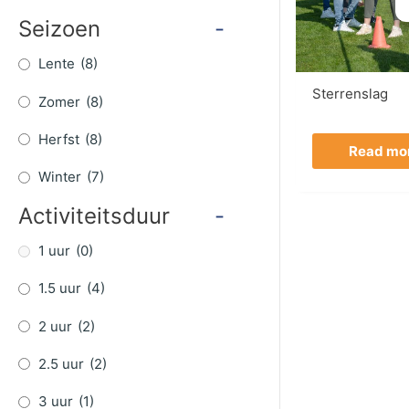
Seizoen
-
Lente
(8)
Sterrenslag
Zomer
(8)
Herfst
(8)
Read mo
Winter
(7)
Activiteitsduur
-
1 uur
(0)
1.5 uur
(4)
2 uur
(2)
2.5 uur
(2)
3 uur
(1)