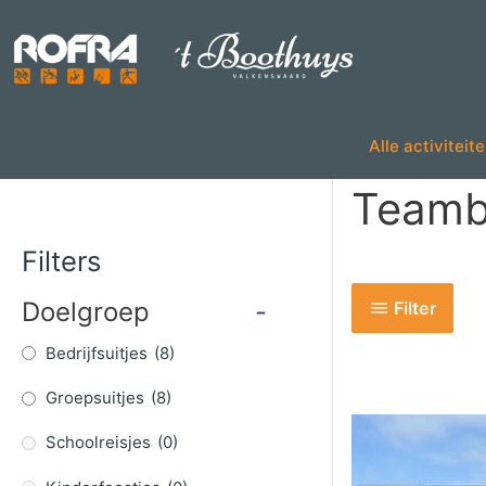
Skip
to
content
Alle activiteit
Teamb
Filters
Doelgroep
-
Filter
Bedrijfsuitjes
(8)
Groepsuitjes
(8)
Schoolreisjes
(0)