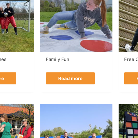
mes
Family Fun
Free C
re
Read more