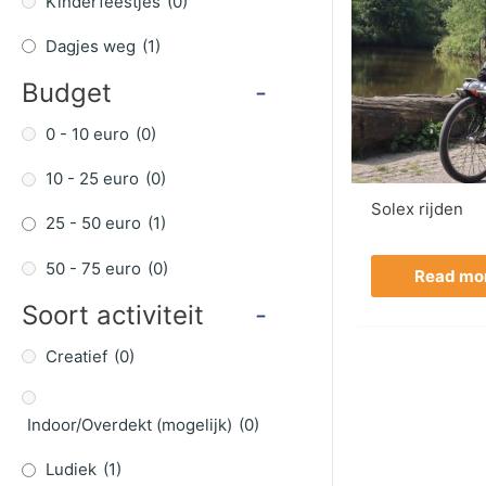
Kinderfeestjes
(0)
Dagjes weg
(1)
Budget
-
0 - 10 euro
(0)
10 - 25 euro
(0)
Solex rijden
25 - 50 euro
(1)
50 - 75 euro
(0)
Read mo
Soort activiteit
-
Creatief
(0)
Indoor/Overdekt (mogelijk)
(0)
Ludiek
(1)