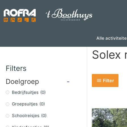
Skip
to
content
Alle activiteit
Solex 
Filters
Doelgroep
-
Filter
Bedrijfsuitjes
(0)
Groepsuitjes
(0)
Schoolreisjes
(0)