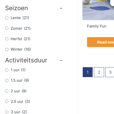
Seizoen
-
Lente
(21)
Family Fun
Zomer
(21)
Herfst
(21)
Read mo
Winter
(16)
Activiteitsduur
-
1 uur
(1)
1
2
3
1.5 uur
(9)
2 uur
(9)
2.5 uur
(3)
3 uur
(2)