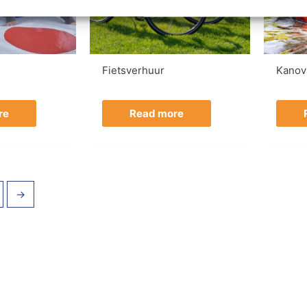
Fietsverhuur
Kanov
re
Read more
→