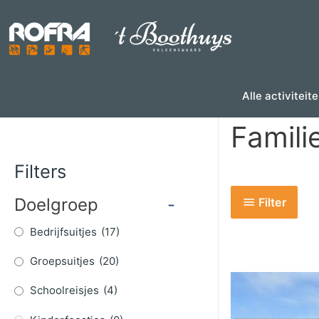
Skip
to
content
Alle activiteit
Famil
Filters
Doelgroep
-
Filter
Bedrijfsuitjes
(17)
Groepsuitjes
(20)
Schoolreisjes
(4)