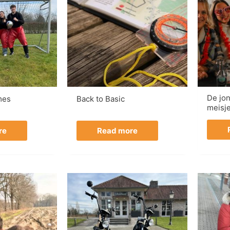
De jo
mes
Back to Basic
meisj
re
Read more