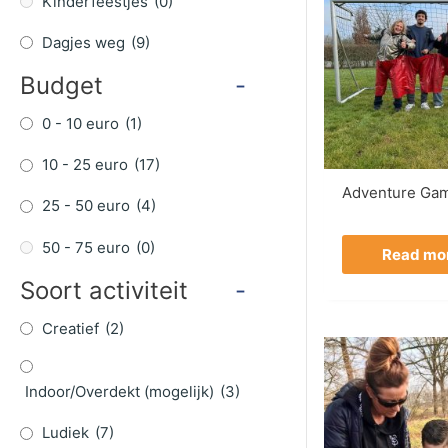
Kinderfeestjes
(0)
Dagjes weg
(9)
Budget
-
0 - 10 euro
(1)
10 - 25 euro
(17)
Adventure Ga
25 - 50 euro
(4)
50 - 75 euro
(0)
Read mo
Soort activiteit
-
Creatief
(2)
Indoor/Overdekt (mogelijk)
(3)
Ludiek
(7)