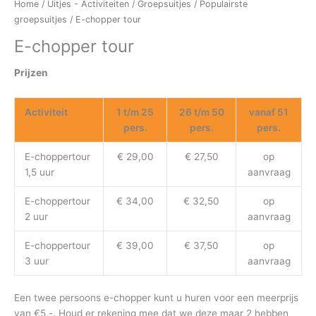
Home
/
Uitjes - Activiteiten
/
Groepsuitjes
/
Populairste
groepsuitjes
/ E-chopper tour
E-chopper tour
Prijzen
Activiteit
1 t/m 25
26 t/m 50
vanaf 51
pers.
pers.
pers.
E-choppertour
€ 29,00
€ 27,50
op
1,5 uur
aanvraag
E-choppertour
€ 34,00
€ 32,50
op
2 uur
aanvraag
E-choppertour
€ 39,00
€ 37,50
op
3 uur
aanvraag
Een twee persoons e-chopper kunt u huren voor een meerprijs
van €5,-. Houd er rekening mee dat we deze maar 2 hebben