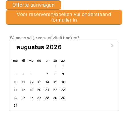
Offerte aanvragen
Voor reserveren/boeken vul onderstaand
formulier in
Wanneer wil je een activiteit boeken?
augustus 2026
maandag
dinsdag
woensdag
donderdag
vrijdag
zaterdag
zondag
ma
di
wo
do
vr
za
zo
1
2
3
4
5
6
7
8
9
10
11
12
13
14
15
16
17
18
19
20
21
22
23
24
25
26
27
28
29
30
31