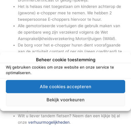
Het is helaas niet toegestaan om kinderen achterop de
(gewone) e-chopper mee te nemen. We hebben 2
tweepersoonse E-choppers hiervoor te huur.
Alle gemotoriseerde voertuigen die gebruik maken van
de openbare weg zijn verzekerd volgens de Wet
Aansprakelijkheidsverzekering Motorrijtuigen (WAM).
De borg voor het e-chopper huren dient voorafgaande
aan de activiteit contant of per pin (geen creditcard) te
worden voldaan. Uiteraard ontvangt u de borg direct
Beheer cookie toestemming
retour wanneer u de materialen in dezelfde staat inlevert
Wij gebruiken cookies om onze website en onze service te
als waarin u deze eerder had ontvangen. Borg € 50,00
optimaliseren.
per e-chopper met een maximum van € 250,00.
Het is niet toegestaan om met de e-choppers door
Alle cookies accepteren
België te rijden in verband met de verzekering die daar
geldt
Bekijk voorkeuren
Vanaf 1 Januari 2023 geldt er ook in Nederland een
helmplicht, deze leent u van ons.
Wilt u liever tandem fietsen? Neem dan een kijkje bij al
onze
verhuurmogelijkheden
.