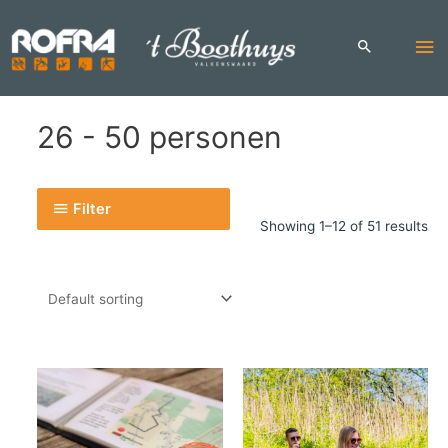
Skip
to
Ma
content
Me
26 - 50 personen
Filter
Showing 1–12 of 51 results