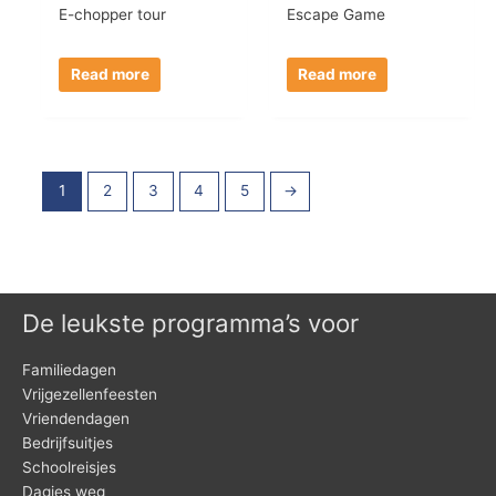
E-chopper tour
Escape Game
Read more
Read more
1
2
3
4
5
→
De leukste programma’s voor
Familiedagen
Vrijgezellenfeesten
Vriendendagen
Bedrijfsuitjes
Schoolreisjes
Dagjes weg