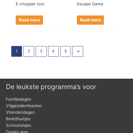
E-chopper tour
Escape Game
Read more
Read more
1
2
3
4
5
→
De leukste programma’s voor
Familiedagen
Vrijgezellenfeesten
Vriendendagen
Bedrijfsuitjes
Schoolreisjes
Dagjes weg