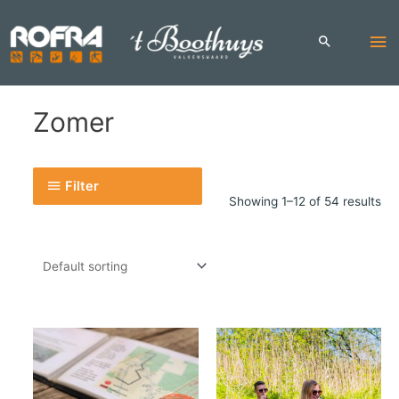
Skip
to
Ma
content
Me
Zomer
Filter
Showing 1–12 of 54 results