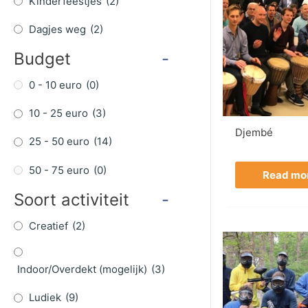
Kinderfeestjes
(2)
Dagjes weg
(2)
Budget
-
0 - 10 euro
(0)
10 - 25 euro
(3)
Djembé
25 - 50 euro
(14)
50 - 75 euro
(0)
Read mo
Soort activiteit
-
Creatief
(2)
Indoor/Overdekt (mogelijk)
(3)
Ludiek
(9)