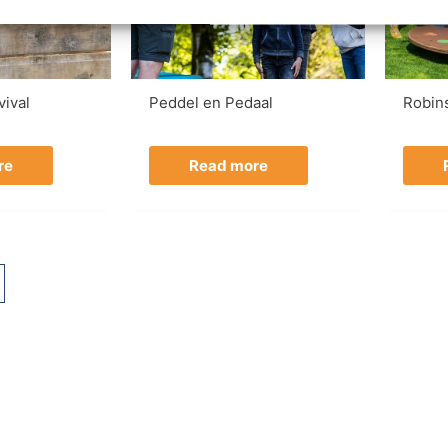
vival
Peddel en Pedaal
Robin
re
Read more