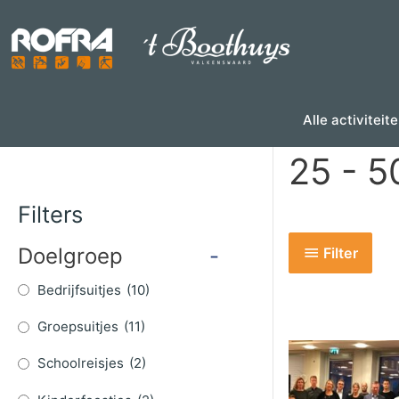
Skip
to
content
Alle activiteit
25 - 5
Filters
Doelgroep
-
Filter
Bedrijfsuitjes
(10)
Groepsuitjes
(11)
Schoolreisjes
(2)