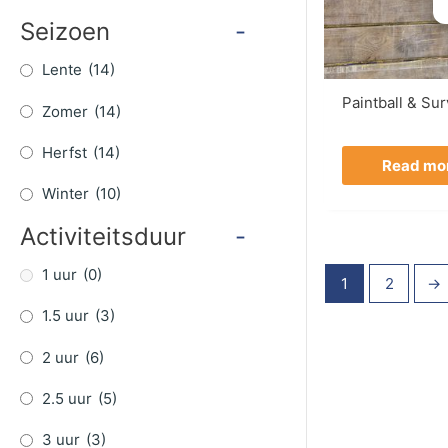
Seizoen
-
Lente
(14)
Paintball & Sur
Zomer
(14)
Herfst
(14)
Read mo
Winter
(10)
Activiteitsduur
-
1 uur
(0)
1
2
→
1.5 uur
(3)
2 uur
(6)
2.5 uur
(5)
3 uur
(3)