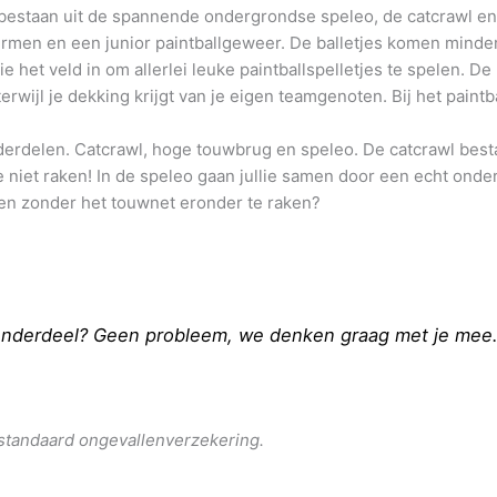
ten bestaan uit de spannende ondergrondse speleo, de catcrawl 
hermen en een junior paintballgeweer. De balletjes komen minde
ie het veld in om allerlei leuke paintballspelletjes te spelen. 
rwijl je dekking krijgt van je eigen teamgenoten. Bij het paintbal
nderdelen. Catcrawl, hoge touwbrug en speleo. De catcrawl besta
 niet raken! In de speleo gaan jullie samen door een echt onder
eren zonder het touwnet eronder te raken?
 onderdeel? Geen probleem, we denken graag met je mee
e standaard ongevallenverzekering.