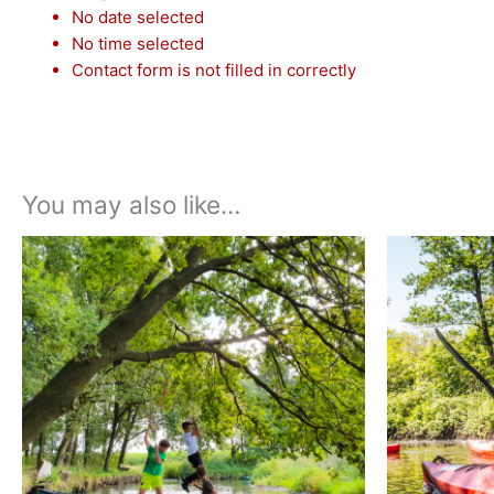
No date selected
No time selected
Contact form is not filled in correctly
You may also like…