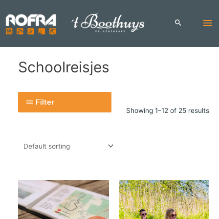
Skip
to
Ma
content
Me
Schoolreisjes
Filter
Showing 1–12 of 25 results