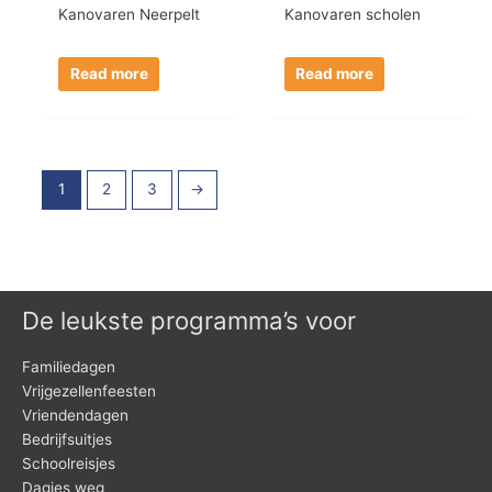
Kanovaren Neerpelt
Kanovaren scholen
Read more
Read more
1
2
3
→
De leukste programma’s voor
Familiedagen
Vrijgezellenfeesten
Vriendendagen
Bedrijfsuitjes
Schoolreisjes
Dagjes weg