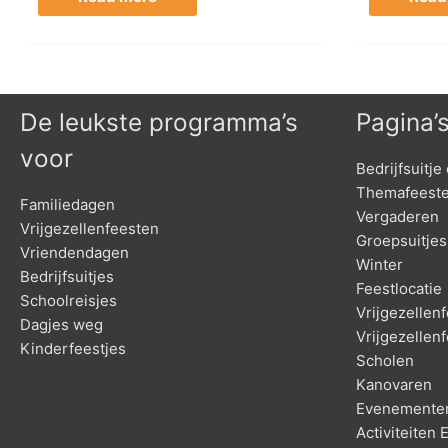
De leukste programma’s
Pagina’
voor
Bedrijfsuitje 
Themafeest
Familiedagen
Vergaderen
Vrijgezellenfeesten
Groepsuitjes
Vriendendagen
Winter
Bedrijfsuitjes
Feestlocatie
Schoolreisjes
Vrijgezelle
Dagjes weg
Vrijgezellen
Kinderfeestjes
Scholen
Kanovaren
Evenementen
Activiteiten