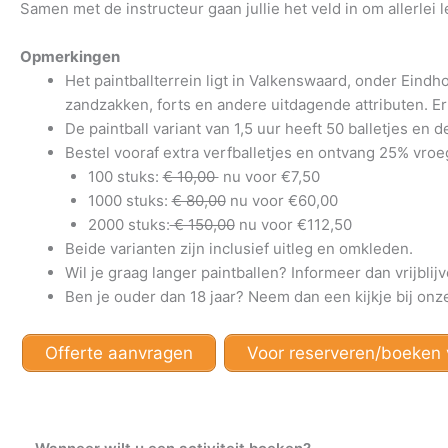
Samen met de instructeur gaan jullie het veld in om allerlei l
Opmerkingen
Het paintballterrein ligt in Valkenswaard, onder Eindh
zandzakken, forts en andere uitdagende attributen. Er
De paintball variant van 1,5 uur heeft 50 balletjes en d
Bestel vooraf extra verfballetjes en ontvang 25% vro
100 stuks:
€ 10,00
nu voor €7,50
1000 stuks:
€ 80,00
nu voor €60,00
2000 stuks:
€ 150,00
nu voor €112,50
Beide varianten zijn inclusief uitleg en omkleden.
Wil je graag langer paintballen? Informeer dan vrijbli
Ben je ouder dan 18 jaar? Neem dan een kijkje bij on
Offerte aanvragen
Voor reserveren/boeken v