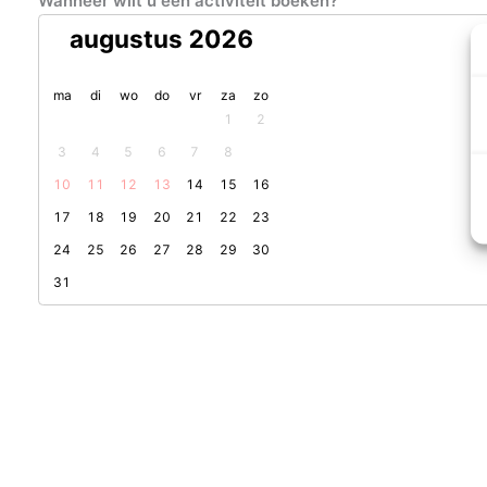
Wanneer wilt u een activiteit boeken?
augustus 2026
maandag
dinsdag
woensdag
donderdag
vrijdag
zaterdag
zondag
ma
di
wo
do
vr
za
zo
1
2
3
4
5
6
7
8
9
10
11
12
13
14
15
16
17
18
19
20
21
22
23
24
25
26
27
28
29
30
31