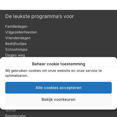
De leukste programma’s voor
Familiedagen
Vrijgezellenfeesten
Vriendendagen
Bedrijfsuitjes
Schoolreisjes
Dagjes weg
Kinderfeestjes
Beheer cookie toestemming
Wij gebruiken cookies om onze website en onze service te
optimaliseren.
Pagina’s speciaal voor
Alle cookies accepteren
Bedrijfsuitje of -feest
Themafeesten
Vergaderen
Bekijk voorkeuren
Groepsuitjes
Winter
Feestlocatie