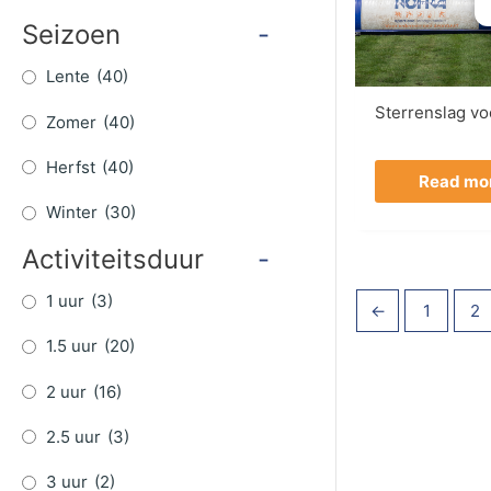
Seizoen
-
Lente
(40)
Sterrenslag vo
Zomer
(40)
Herfst
(40)
Read mo
Winter
(30)
Activiteitsduur
-
1 uur
(3)
←
1
2
1.5 uur
(20)
2 uur
(16)
2.5 uur
(3)
3 uur
(2)