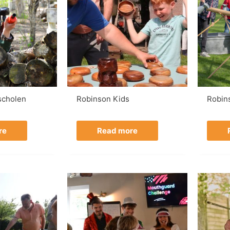
 scholen
Robinson Kids
Robin
re
Read more