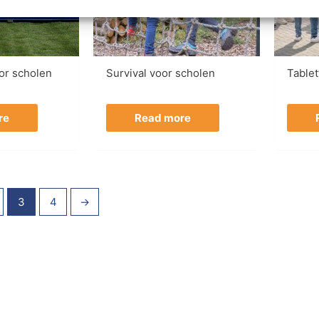
or scholen
Survival voor scholen
Table
re
Read more
3
4
→