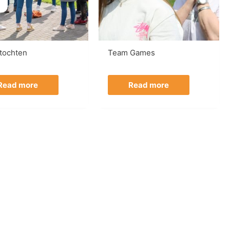
ttochten
Team Games
Read more
Read more