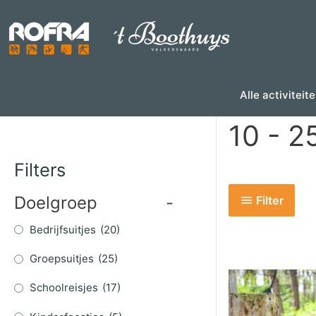
Skip
to
content
Alle activiteit
10 - 2
Filters
Doelgroep
-
Filter
Bedrijfsuitjes
(20)
Groepsuitjes
(25)
Schoolreisjes
(17)