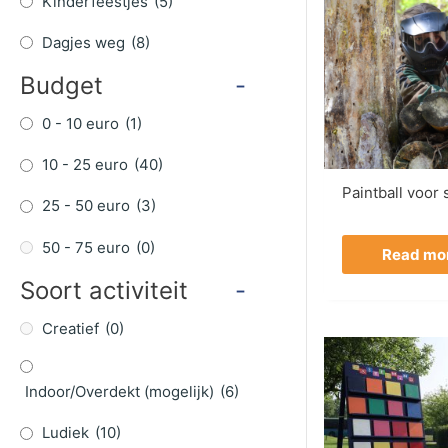
Kinderfeestjes
(5)
Dagjes weg
(8)
Budget
-
0 - 10 euro
(1)
10 - 25 euro
(40)
Paintball voor
25 - 50 euro
(3)
50 - 75 euro
(0)
Read mo
Soort activiteit
-
Creatief
(0)
Indoor/Overdekt (mogelijk)
(6)
Ludiek
(10)