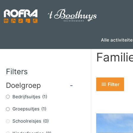
Skip
to
content
Alle activiteit
Famil
Filters
Doelgroep
-
Filter
Bedrijfsuitjes
(1)
Groepsuitjes
(1)
Schoolreisjes
(0)