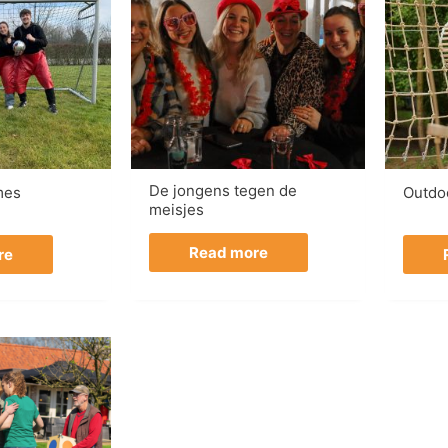
De jongens tegen de
mes
Outdoo
meisjes
Read more
re