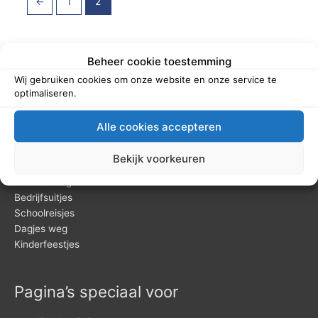
←
1
2
Beheer cookie toestemming
Wij gebruiken cookies om onze website en onze service te
optimaliseren.
De leukste programma’s voor
Alle cookies accepteren
Familiedagen
Bekijk voorkeuren
Vrijgezellenfeesten
Vriendendagen
Bedrijfsuitjes
Schoolreisjes
Dagjes weg
Kinderfeestjes
Pagina’s speciaal voor