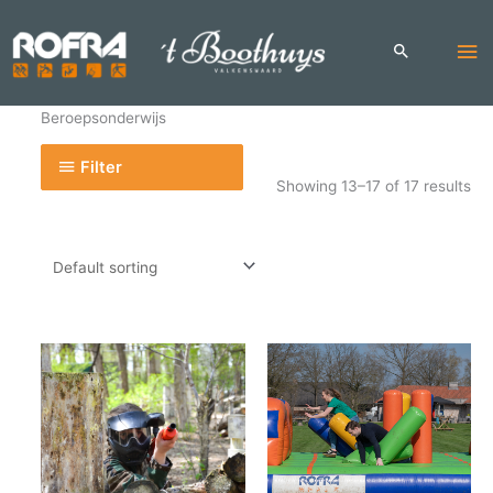
Skip
to
Ma
content
Me
Beroepsonderwijs
Filter
Showing 13–17 of 17 results