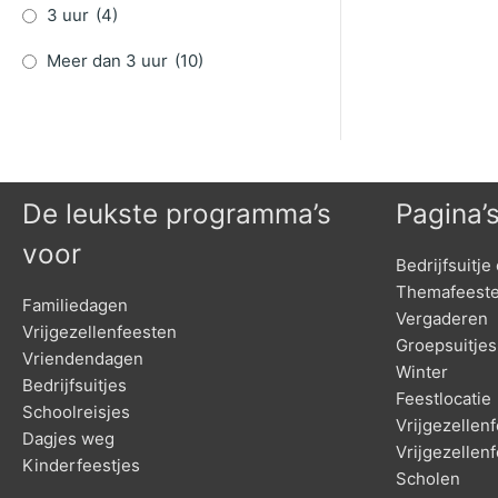
3 uur
(4)
Meer dan 3 uur
(10)
De leukste programma’s
Pagina’
voor
Bedrijfsuitje 
Themafeest
Familiedagen
Vergaderen
Vrijgezellenfeesten
Groepsuitjes
Vriendendagen
Winter
Bedrijfsuitjes
Feestlocatie
Schoolreisjes
Vrijgezelle
Dagjes weg
Vrijgezellen
Kinderfeestjes
Scholen