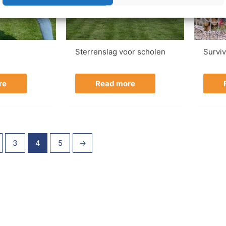
Sterrenslag voor scholen
Surviv
re
Read more
3
4
5
→