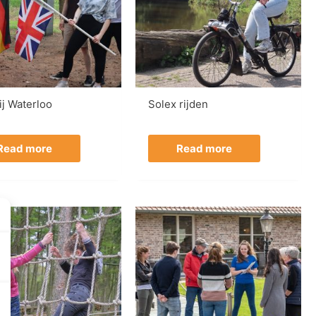
ij Waterloo
Solex rijden
Read more
Read more