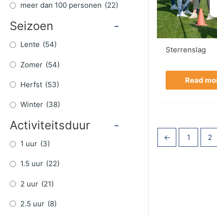
meer dan 100 personen
(22)
Seizoen
-
Lente
(54)
Sterrenslag
Zomer
(54)
Read mo
Herfst
(53)
Winter
(38)
Activiteitsduur
-
←
1
2
1 uur
(3)
1.5 uur
(22)
2 uur
(21)
2.5 uur
(8)