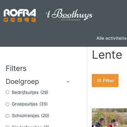
Skip
to
content
Alle activiteit
Lente
Filters
Doelgroep
-
Filter
Bedrijfsuitjes
(29)
Groepsuitjes
(35)
Schoolreisjes
(20)