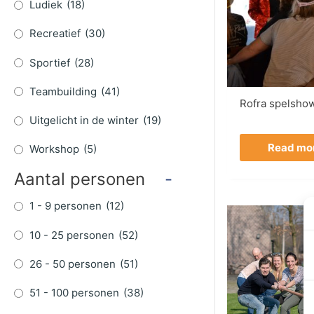
Ludiek
(18)
Recreatief
(30)
Sportief
(28)
Teambuilding
(41)
Rofra spelsho
Uitgelicht in de winter
(19)
Read mo
Workshop
(5)
Aantal personen
-
1 - 9 personen
(12)
10 - 25 personen
(52)
26 - 50 personen
(51)
51 - 100 personen
(38)