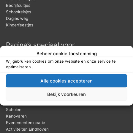
Bedrijfsuitjes
Schoolreisjes
Dagjes weg
Kinderfeestjes
Pagina’s speciaal voor
Beheer cookie toestemming
Bedrijfsuitje of -feest
Wij gebruiken cookies om onze website en onze service te
Themafeesten
optimaliseren.
Vergaderen
Groepsuitjes
Alle cookies accepteren
Winter
Feestlocatie
Bekijk voorkeuren
Vrijgezellenfeesten mannen
Vrijgezellenfeesten vrouwen
Scholen
Kanovaren
Evenementenlocatie
Activiteiten Eindhoven