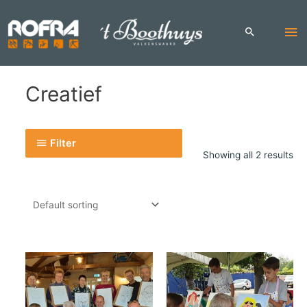
Skip
to
Ma
content
Me
Creatief
Filter
Showing all 2 results