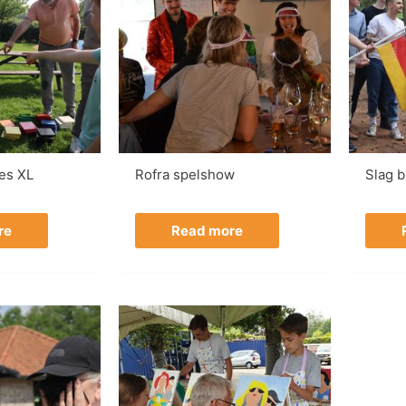
es XL
Rofra spelshow
Slag b
re
Read more