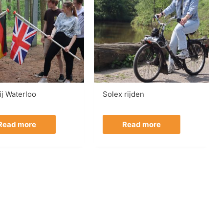
ij Waterloo
Solex rijden
Read more
Read more