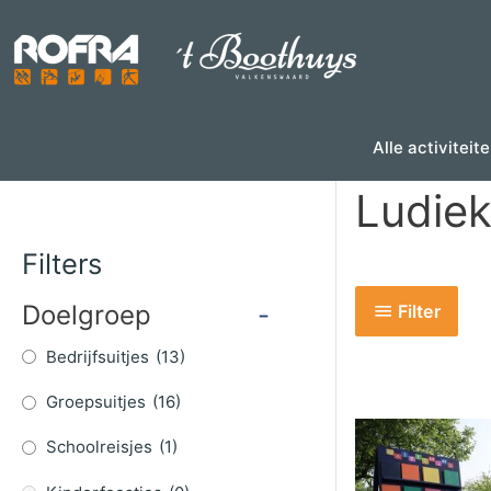
Skip
to
content
Alle activiteit
Ludie
Filters
Doelgroep
-
Filter
Bedrijfsuitjes
(13)
Groepsuitjes
(16)
Schoolreisjes
(1)