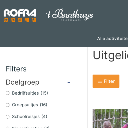
Skip
to
content
Alle activiteit
Uitgel
Filters
Doelgroep
-
Filter
Bedrijfsuitjes
(15)
Groepsuitjes
(16)
Schoolreisjes
(4)