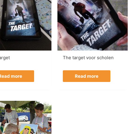
arget
The target voor scholen
Read more
Read more