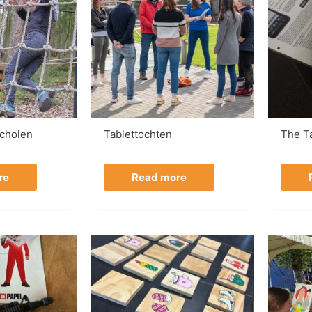
scholen
Tablettochten
The T
re
Read more