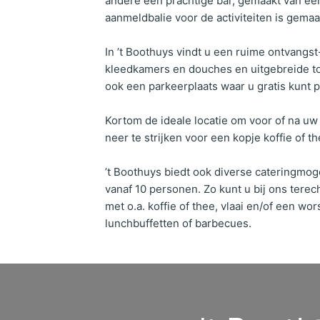
andere een prachtige bar, gemaakt van ee
aanmeldbalie voor de activiteiten is gema
In ’t Boothuys vindt u een ruime ontvangst
kleedkamers en douches en uitgebreide to
ook een parkeerplaats waar u gratis kunt 
Kortom de ideale locatie om voor of na uw a
neer te strijken voor een kopje koffie of the
’t Boothuys biedt ook diverse cateringmo
vanaf 10 personen. Zo kunt u bij ons tere
met o.a. koffie of thee, vlaai en/of een w
lunchbuffetten of barbecues.