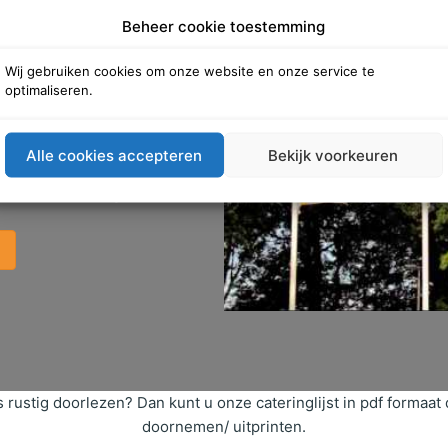
huys
Beheer cookie toestemming
n dak
Wij gebruiken cookies om onze website en onze service te
optimaliseren.
ring voor; tijdens en na uw
gst met vlaai, een uitgebreide
Alle cookies accepteren
Bekijk voorkeuren
 Wij denken graag met u mee om
 te maken! Graag tot ziens!
 rustig doorlezen? Dan kunt u onze cateringlijst in pdf forma
doornemen/ uitprinten.