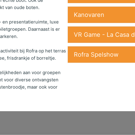
n echte boot. Ook de
akt van oude boten.
Kanovaren
- en presentatieruimte, luxe
iletgroepen. Daarnaast is er
VR Game - La Casa d
parkeren.
ctiviteit bij Rofra op het terras
Rofra Spelshow
e, frisdrankje of borreltje.
gelijkheden aan voor groepen
cht voor diverse ontvangsten
orstenbroodje, maar ook voor