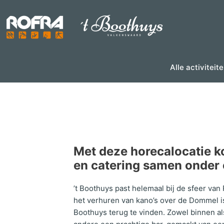
Skip
to
content
Alle activiteit
Met deze horecalocatie k
en catering samen onder 
’t Boothuys past helemaal bij de sfeer van
het verhuren van kano’s over de Dommel is 
Boothuys terug te vinden. Zowel binnen al