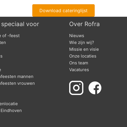
Download cateringlijst
 speciaal voor
Over Rofra
e of -feest
Nieuws
ten
Wie zijn wij?
n
Missie en visie
es
Onze locaties
Ons team
e
Vacatures
enfeesten mannen
enfeesten vrouwen
nlocatie
n Eindhoven