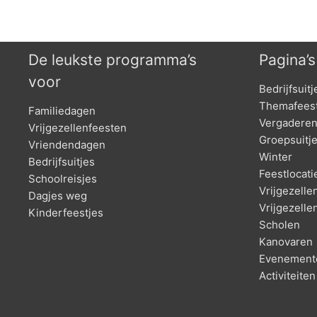
De leukste programma’s
Pagina’s
voor
Bedrijfsuitj
Themafees
Familiedagen
Vergadere
Vrijgezellenfeesten
Groepsuitj
Vriendendagen
Winter
Bedrijfsuitjes
Feestlocati
Schoolreisjes
Vrijgezell
Dagjes weg
Vrijgezell
Kinderfeestjes
Scholen
Kanovaren
Evenemente
Activiteite