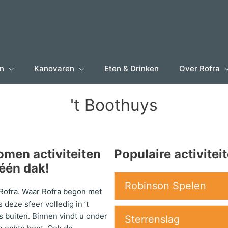
en
Kanovaren
Eten & Drinken
Over Rofra
't Boothuys
omen activiteiten
Populaire activiteit
één dak!
Robinson Spelen
 Rofra. Waar Rofra begon met
deze sfeer volledig in ’t
s buiten. Binnen vindt u onder
Sterrenslag