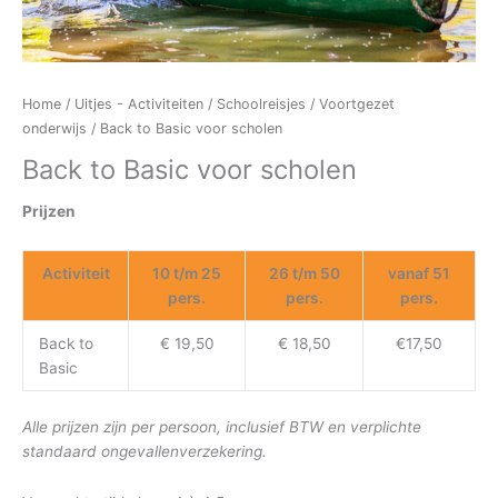
Home
/
Uitjes - Activiteiten
/
Schoolreisjes
/
Voortgezet
onderwijs
/ Back to Basic voor scholen
Back to Basic voor scholen
Prijzen
Activiteit
10 t/m 25
26 t/m 50
vanaf 51
pers.
pers.
pers.
Back to
€ 19,50
€ 18,50
€17,50
Basic
Alle prijzen zijn per persoon, inclusief BTW en verplichte
standaard ongevallenverzekering.