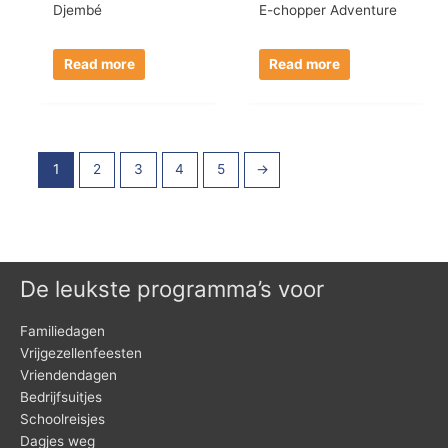
Djembé
E-chopper Adventure
Read more
Read more
1
2
3
4
5
→
De leukste programma’s voor
Familiedagen
Vrijgezellenfeesten
Vriendendagen
Bedrijfsuitjes
Schoolreisjes
Dagjes weg