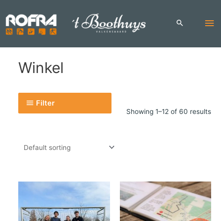
Skip
to
Ma
content
Me
Winkel
Filter
Showing 1–12 of 60 results