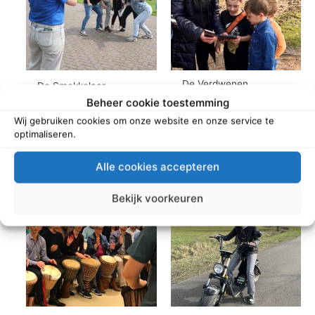
De Verdwenen
De Smokkelaar
Verrekijker
Beheer cookie toestemming
Wij gebruiken cookies om onze website en onze service te
Read more
Read more
optimaliseren.
Alle cookies accepteren
Bekijk voorkeuren